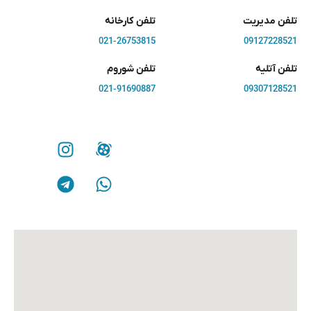
تلفن مدیریت
تلفن کارخانه
021-26753815
09127228521
تلفن آتلیه
تلفن شوروم
021-91690887
09307128521