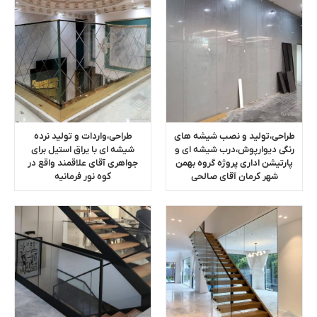
طراحی،تولید و نصب شیشه های
طراحی،واردات و تولید نرده
رنگی دیوارپوش،درب شیشه ای و
شیشه ای با یراق استیل برای
پارتیشن اداری پروژه گروه بهمن
جواهری آقای علاقمند واقع در
شهر کرمان آقای صالحی
کوه نور فرمانیه