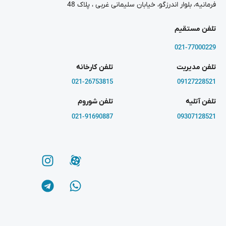
فرمانیه، بلوار اندرزگو، خیابان سلیمانی غربی ، پلاک 48
تلفن مستقیم
021-77000229
تلفن مدیریت
تلفن کارخانه
021-26753815
09127228521
تلفن آتلیه
تلفن شوروم
021-91690887
09307128521