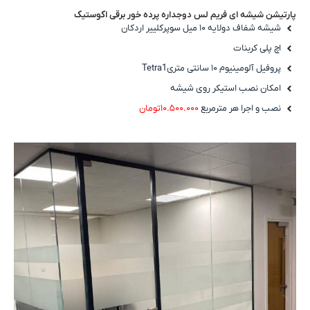
پارتیشن شیشه ای فریم لس دوجداره پرده خور برقی اکوستیک
شیشه شفاف دولایه ۱۰ میل سوپرکلییر اردکان
اچ پلی کربنات
پروفیل آلومینیوم ۱۰ سانتی متریTetra1
امکان نصب استیکر روی شیشه
نصب و اجرا هر مترمربع
۱۰.۵۰۰.۰۰۰تومان