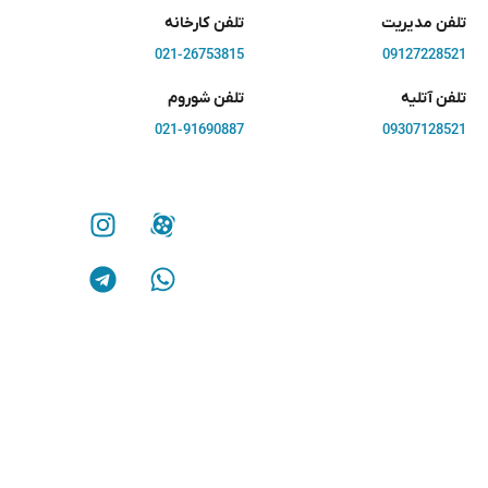
تلفن مدیریت
تلفن کارخانه
021-26753815
09127228521
تلفن آتلیه
تلفن شوروم
021-91690887
09307128521