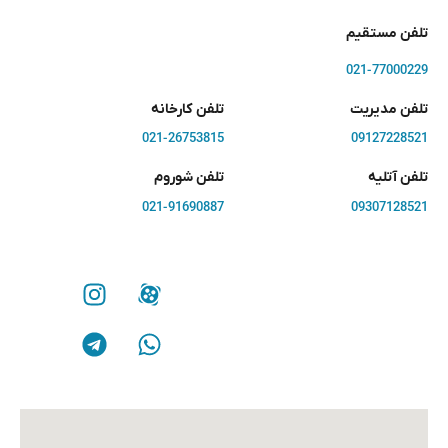
تلفن مستقیم
021-77000229
تلفن مدیریت
تلفن کارخانه
021-26753815
09127228521
تلفن آتلیه
تلفن شوروم
021-91690887
09307128521