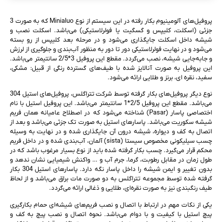
پروفیل‌های آلومینیوم بکار رفته در این سیستم از نوع Minialuo که به صورت 3
جزئی (اسکلت، کلیپس و گسگیت یا فولرلاستیکی) می‌باشد. اسکلت نصب و
شیشه داخل اسکلت جایگذاری می‌شود و در مرحله بعد کلیپس از رو بسته
می‌شود و در نهایت فولرلاستیکی دور تا دور به منظور آب‌بندی و جلوگیری از لرزش
و جابه‌جایی شیشه، نصب می‌گردد. مقطع این پروفیل 3*2/5 سانتیمتر می‌باشد.
این پروفیل به صورت آنالایز شده با طیف‌های گسترده رنگی از قبیل: مشکی،
سفید، نقره ای، برنز و طلایی ارائه می‌شود.
نوع دیگر پروفیل‌های بکار گرفته توسط شرکت تتراگلس، پروفیل‌های استیل 304
می‌باشد. مقطع این پروفیل 2/5*1 سانتیمتر می‌باشد. این پروفیل استیل با نام
اختصاصی پاسار (Pasar) شناخته می‌شود که در اصطلاح عامیانه همان فریم
شیشه سکوریت می‌باشد. پاسارهای استیل به صورت تک جزئی می‌باشد و بعد از
اتصال به کف و دیواره، شیشه درون آن جایگذاری شده و در نهایت به وسیله
چسب سیلیکونی مخصوص سیستا (sista) آلمان، آب‌بندی شده و در داخل فریم
محکم قرار می‌گیرد. چسب بکار گرفته شده باید از نوع بسیار مرغوب باشد که در
طول زمان در مقابل رطوبت، گرما، جرم آب و … واکنش شیمیایی نشان ندهد و
بدون تغییر و ایمن شیشه را داخل پاسار نگه دارد. پاسارهای استیل 304 بکار
گرفته شده توسط مجموعه تتراگلس به دو صورت مات براق می‌باشد و از لحاظ
طیف رنگبندی نیز به صورت نقره‌ای، طلایی و ذغالی ارائه می‌گردد.
یکی از نکات مهم در ارتباط با اتصال و نصب فریم‌های شیشه‌ای حمام بکارگیری
پیچ استیل با کیفیت و با دوام می‌باشد. نحوه اتصال و نصب پیچ به کف و