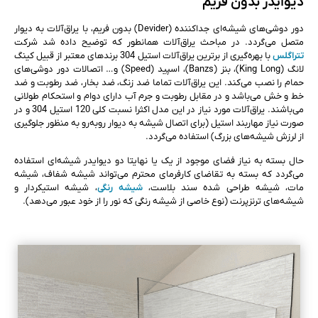
دیوایدر بدون فریم
دور دوشی‌های شیشه‌ای جداکننده (Devider) بدون فریم، با یراق‌آلات به دیوار
متصل می‌گردد. در مباحث یراق‌آلات همانطور که توضیح داده شد شرکت
تتراگلس
با بهره‌گیری از برترین یراق‌آلات استیل 304 برندهای معتبر از قبیل کینگ
لانگ (King Long)، بنز (Banzs)، اسپید (Speed) و… اتصالات دور دوشی‌های
حمام را نصب می‌کند. این یراق‌آلات تماما ضد زنگ، ضد بخار، ضد رطوبت و ضد
خط و خش می‌باشد و در مقابل رطوبت و جرم آب دارای دوام و استحکام طولانی
می‌باشند. یراق‌آلات مورد نیاز در این مدل اکثرا نسبت کلی 120 استیل 304 و در
صورت نیاز مهاربند استیل (برای اتصال شیشه به دیوار روبه‌رو به منظور جلوگیری
از لرزش شیشه‌های بزرگ) استفاده می‌گردد.
حال بسته به نیاز فضای موجود از یک یا نهایتا دو دیوایدر شیشه‌ای استفاده
می‌گردد که بسته به تقاضای کارفرمای محترم می‌تواند شیشه شفاف، شیشه
مات، شیشه طراحی شده سند بلاست،
شیشه رنگی
، شیشه استیکردار و
شیشه‌های ترنزپرنت (نوع خاصی از شیشه رنگی که نور را از خود عبور می‌دهد).