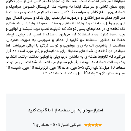
دیواره‌ها نیز حائز اهمیت است. نصاب‌های مجموعه تتراگلس قبل از سوراخکاری
روی سطح کاشی و سرامیک ابتدا به وسیله مته کریستال خصوص سرامیک و
شیشه روی سطح کاشی و سرامیک گودکاری خفیف انجام می‌دهند و در نهایت با
متر لازم عملیات سوراخکاری و درصورت نیاز نصب رول پلاک و سپس اتصال پیچ
از روی پروفیل را به کف و دیواره‌ها انجام می‌دهند. معمولا دیوایدرهای شیشه‌ای
تک قطعه‌ای در حمام‌های بسیار کوچک که قابلیت نصب درب شیشه‌ای لولایی و
ریلی وجود ندارد، مورد استفاده قرار می‌گیرد و هدف از نصب آن زیبایی‌، ایجاد
حفاظ به منظور استفاده دو کاربره از حمام و سرویس به صورت همزمان،
ممانعت از پاشیدن آب به روی روشویی و توالت فرنگی یا ایرانی می‌باشد. اما
دیوایدر دو قطعه‌ای شیشه‌ای معمولا برای حمام‌های بزرگتر مورد استفاده قرار
می‌گیرد که کارفرما علاقه‌ای به داشتن درب ریلی یا لولایی نداشته باشد. انتخاب
رنگ و حالت شیشه به عهده کارفرمای محترم می‌باشد. شیشه انتخابی می‌تواند
شفاف 10 میل، 2 لایه رنگی 5+5 میل، مات 10 میل، ترنزپرنت 10 میل، شیشه 10
میل طرحدار رنگی، شیشه 10 میل سندبلاست شده باشد.
امتیاز خود را به این صفحه از 1 تا 5 ثبت کنید
میانگین امتیاز 5 / 5 – تعداد رای 1