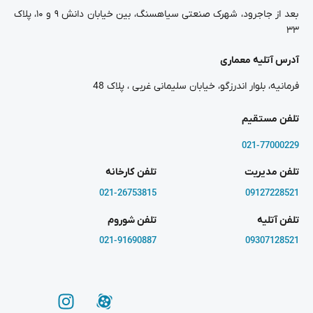
بعد از جاجرود، شهرک صنعتی سیاهسنگ، بین خیابان دانش ۹ و ۱۰، پلاک
۳۳
آدرس آتلیه معماری
فرمانیه، بلوار اندرزگو، خیابان سلیمانی غربی ، پلاک 48
تلفن مستقیم
021-77000229
تلفن مدیریت
تلفن کارخانه
021-26753815
09127228521
تلفن آتلیه
تلفن شوروم
021-91690887
09307128521