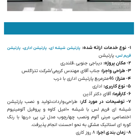
۱- نوع خدمات ارائه شده:
،
،
پارتیشن شیشه ای
پارتیشن اداری
پارتیشن
، پارتیشن
فریم لس
۲- مکان پروژه:
دیباجی جنوبی ،قلندری
۳- طراحی واجرا:
جناب آقای مهندس کریمی/شرکت تتراگلس
۴- متراژ:
46مترمربع پارتیشن اداری با درب
۵- نوع کاربری:
اداری
۶- کارفرما:
آقای دکتر آذین
۷- توضیحات در مورد کار:
طراحی،واردات،تولید و نصب پارتیشن
شیشه ای فریم لس با شیشه ۱۰میل کاوه و پروفیل آلومینیوم
اختصاصی مینی آلوم ونصب چهارچوب مدل تی پی دربها با رنگ
کوره ای استاتیک مشکی به نحو احسنت انجام پذیرفت.
۸- زمان بندی اجرا:
۸ روز کاری