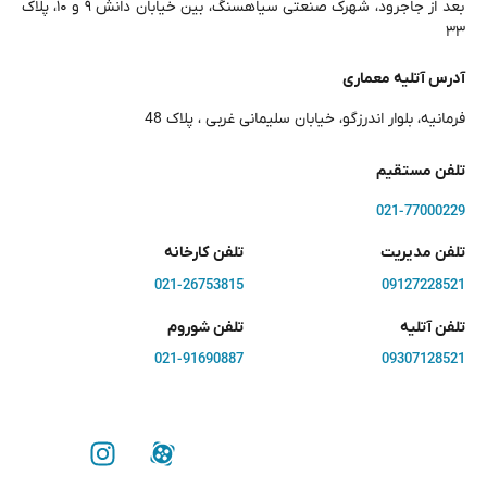
بعد از جاجرود، شهرک صنعتی سیاهسنگ، بین خیابان دانش ۹ و ۱۰، پلاک
۳۳
آدرس آتلیه معماری
فرمانیه، بلوار اندرزگو، خیابان سلیمانی غربی ، پلاک 48
تلفن مستقیم
021-77000229
تلفن مدیریت
تلفن کارخانه
021-26753815
09127228521
تلفن آتلیه
تلفن شوروم
021-91690887
09307128521