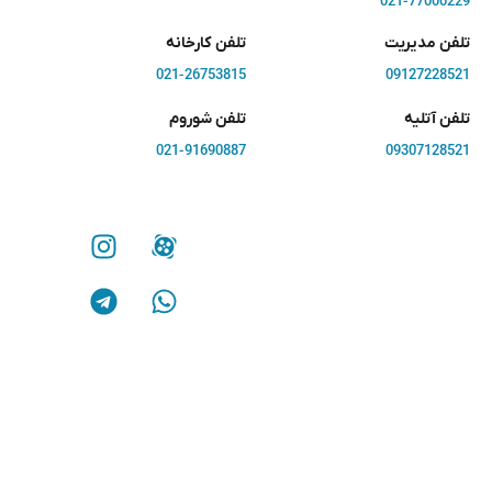
021-77000229
تلفن مدیریت
تلفن کارخانه
021-26753815
09127228521
تلفن آتلیه
تلفن شوروم
021-91690887
09307128521