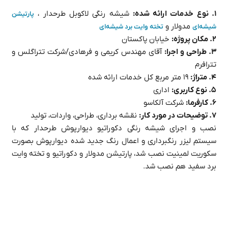
۱. نوع خدمات ارائه شده:
شیشه رنگی لاکوبل طرحدار ،
پارتیشن
مدولار و
شیشه‌ای
تخته وایت برد شیشه‌ای
۲. مکان پروژه:
خیابان پاکستان
۳. طراحی و اجرا:
آقای مهندس کریمی و فرهادی/شرکت تتراگلس و
تترافرم
۴. متراژ:
۱۹ متر مربع کل خدمات ارائه شده
۵. نوع کاربری:
اداری
۶. کارفرما:
شرکت آلکاسو
۷. توضیحات در مورد کار:
نقشه برداری، طراحی، واردات، تولید
نصب و اجرای شیشه رنگی دکوراتیو دیوارپوش طرحدار که با
سیستم لیزر رنگبرداری و اعمال رنگ جدید شده دیوارپوش بصورت
سکوریت لمینیت نصب شد، پارتیشن مدولار و دکوراتیو و تخته وایت
برد سفید هم نصب شد.