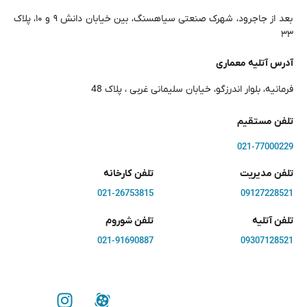
بعد از جاجرود، شهرک صنعتی سیاهسنگ، بین خیابان دانش ۹ و ۱۰، پلاک
۳۳
آدرس آتلیه معماری
فرمانیه، بلوار اندرزگو، خیابان سلیمانی غربی ، پلاک 48
تلفن مستقیم
021-77000229
تلفن مدیریت
تلفن کارخانه
021-26753815
09127228521
تلفن آتلیه
تلفن شوروم
021-91690887
09307128521