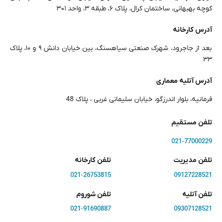
کوچه بهبهانی، ساختمان کرال، پلاک ۶، طبقه ۳، واحد ۳۰۱
آدرس کارخانه
بعد از جاجرود، شهرک صنعتی سیاهسنگ، بین خیابان دانش ۹ و ۱۰، پلاک
۳۳
آدرس آتلیه معماری
فرمانیه، بلوار اندرزگو، خیابان سلیمانی غربی ، پلاک 48
تلفن مستقیم
021-77000229
تلفن مدیریت
تلفن کارخانه
021-26753815
09127228521
تلفن آتلیه
تلفن شوروم
021-91690887
09307128521