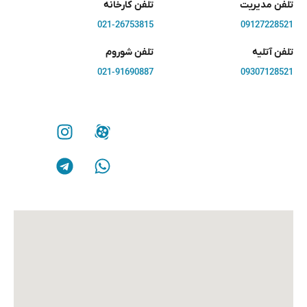
تلفن مدیریت
تلفن کارخانه
021-26753815
09127228521
تلفن آتلیه
تلفن شوروم
021-91690887
09307128521