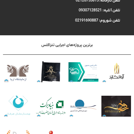
تلفن کارخانه:
02126753815
تلفن آتلیه:
09307128521
تلفن شوروم:
02191690887
برترین پروژه‌های اجرایی تتراگلس