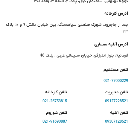
کوچه بهبهانی، ساختمان کرال، پلاک ۶، طبقه ۳، واحد ۳۰۱
آدرس کارخانه
بعد از جاجرود، شهرک صنعتی سیاهسنگ، بین خیابان دانش ۹ و ۱۰، پلاک
۳۳
آدرس آتلیه معماری
فرمانیه، بلوار اندرزگو، خیابان سلیمانی غربی ، پلاک 48
تلفن مستقیم
021-77000229
تلفن مدیریت
تلفن کارخانه
021-26753815
09127228521
تلفن آتلیه
تلفن شوروم
021-91690887
09307128521