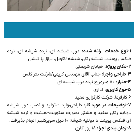
۱-نوع خدمات ارائه شده:
درب شیشه ای، نرده شیشه ای، نرده
فیکس پوینت، شیشه رنگی، شیشه لاکوبل، یراق پارتیشن
۲-مکان پروژه:
خیابان شریعتی
۳-طراحی واجرا:
جناب آقای مهندس کریمی/شرکت تتراگلس
۴-متراژ
: ۸۰ مترمربع نرده،درب شیشه ای
۵-نوع کاربری:
اداری
۶-کارفرما: شرکت کارگزاری مفید
۷-توضیحات در مورد کار:
طراحی،واردات،تولید و نصب درب شیشه
دولایه رنگی سفید و مشکی بصورت سکوریت-لمینیت و نرده شیشه
ای فیکس پوینت با دولایه شیشه ۱۰ میل سوپرکلییر انجام پذیرفت.
۸-زمان بندی اجرا :
۱۸ روز کاری