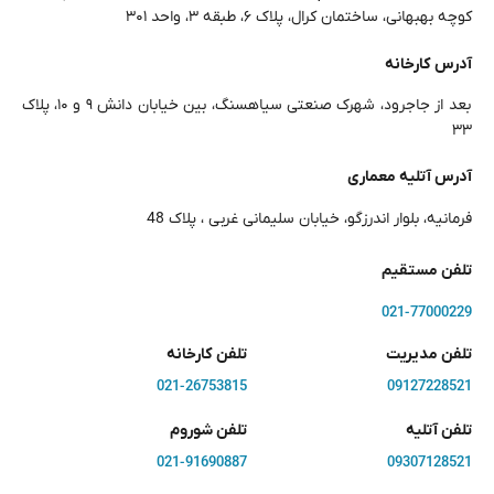
کوچه بهبهانی، ساختمان کرال، پلاک ۶، طبقه ۳، واحد ۳۰۱
آدرس کارخانه
بعد از جاجرود، شهرک صنعتی سیاهسنگ، بین خیابان دانش ۹ و ۱۰، پلاک
۳۳
آدرس آتلیه معماری
فرمانیه، بلوار اندرزگو، خیابان سلیمانی غربی ، پلاک 48
تلفن مستقیم
021-77000229
تلفن مدیریت
تلفن کارخانه
021-26753815
09127228521
تلفن آتلیه
تلفن شوروم
021-91690887
09307128521