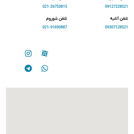
021-26753815
09127228521
تلفن آتلیه
تلفن شوروم
021-91690887
09307128521