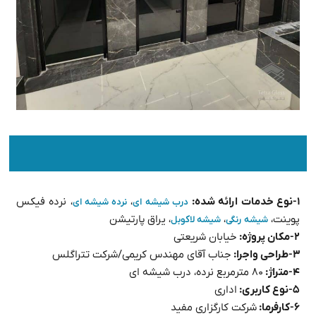
۱-نوع خدمات ارائه شده:
،
، نرده فیکس
درب شیشه ای
نرده شیشه ای
پوینت،
،
، یراق پارتیشن
شیشه رنگی
شیشه لاکوبل
۲-مکان پروژه:
خیابان شریعتی
۳-طراحی واجرا:
جناب آقای مهندس کریمی/شرکت تتراگلس
۴-متراژ:
۸۰ مترمربع نرده، درب شیشه ای
۵-نوع کاربری:
اداری
۶-کارفرما:
شرکت کارگزاری مفید