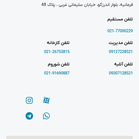
فرمانیه، بلوار اندرزگو، خیابان سلیمانی غربی ، پلاک 48
تلفن مستقیم
021-77000229
تلفن مدیریت
تلفن کارخانه
021-26753815
09127228521
تلفن آتلیه
تلفن شوروم
021-91690887
09307128521