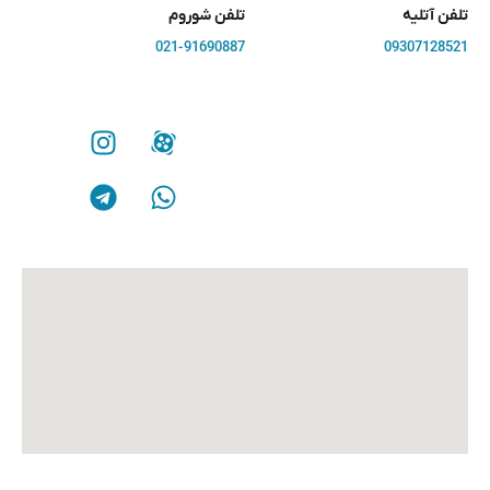
تلفن آتلیه
تلفن شوروم
021-91690887
09307128521