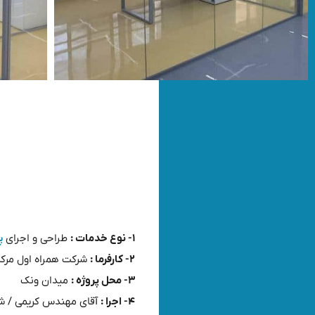
۱- نوع خدمات :
طراحی و اجرای
پ
۲- کارفرما :
شرکت همراه اول مرک
۳- محل پروژه :
میدان ونک
۴- اجرا :
آقای مهندس کریمی / ش