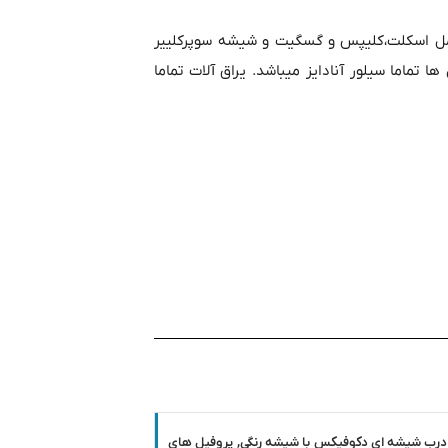
 پارتیشن فریم لس اسلیم با پروفیل Minialuo سه جزئی شامل اسکلت،کلیپس و گسگیت و شیشه سوپرکلییر
یشه ها Tessa آلمان کار شده است. پروفیل ها تماما سیلور آنادایز میباشد. یراق آلات تماما
درب شیشه ای دکوفیکس با شیشه رنگی, پروفیل های