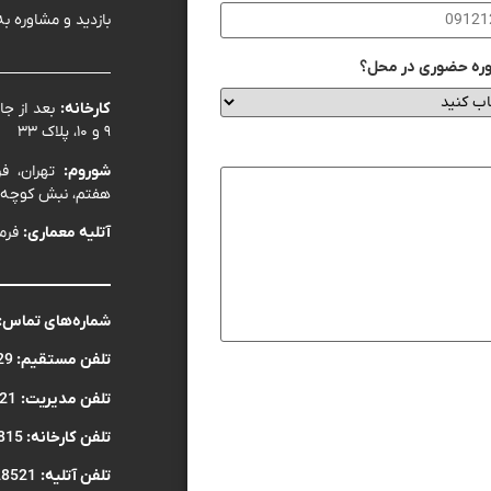
بازدید و مشاوره ب
ره حضوری در محل؟
کارخانه:
بعد از ج
۹ و ۱۰، پلاک ۳۳
شوروم:
تهران، فر
هفتم، نبش کوچه بهبهانی، 
آتلیه معماری:
فرما
شماره‌های تماس:
تلفن مستقیم:
29
تلفن مدیریت:
21
تلفن کارخانه:
815
تلفن آتلیه:
28521