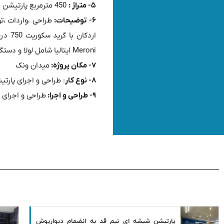
۵- متراژ :
450 مترمربع پارتیشن اداری فریم لس اسلیم
۶- توضیحات:
Meroni ایتالیا شامل لولا و دستگیره میباشد.
۷- مکان پروژه:
میدان ونک
۸- نوع کار
: طراحی و اجرای پارت
۹- طراحی و اجرا:
طراحی و اجرای 
پارتیشن شیشه ای نیم قد به انضمام دیوارپوش