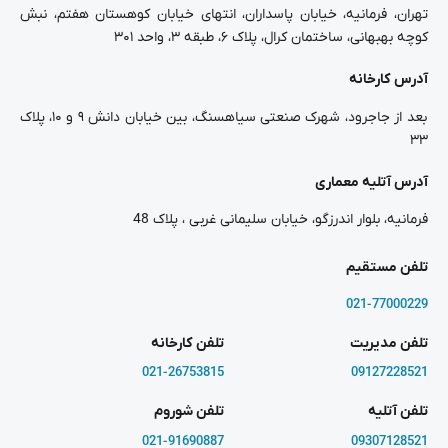
تهران، فرمانیه، خیابان پاسداران، انتهای خیابان کوهستان هفتم، نبش
کوچه بهبهانی، ساختمان کرال، پلاک ۶، طبقه ۳، واحد ۳۰۱
آدرس کارخانه
بعد از جاجرود، شهرک صنعتی سیاهسنگ، بین خیابان دانش ۹ و ۱۰، پلاک
۳۳
آدرس آتلیه معماری
فرمانیه، بلوار اندرزگو، خیابان سلیمانی غربی ، پلاک 48
تلفن مستقیم
021-77000229
تلفن مدیریت
تلفن کارخانه
021-26753815
09127228521
تلفن آتلیه
تلفن شوروم
021-91690887
09307128521