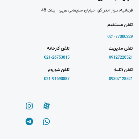
فرمانیه، بلوار اندرزگو، خیابان سلیمانی غربی ، پلاک 48
تلفن مستقیم
021-77000229
تلفن مدیریت
تلفن کارخانه
021-26753815
09127228521
تلفن آتلیه
تلفن شوروم
021-91690887
09307128521