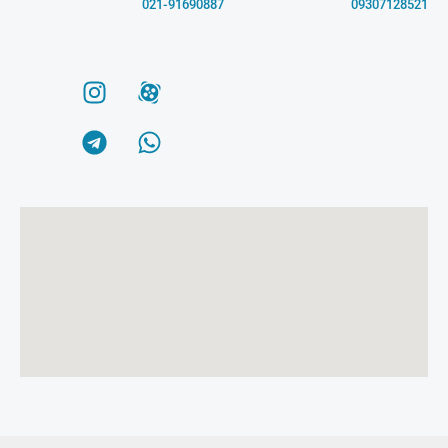
021-91690887
09307128521