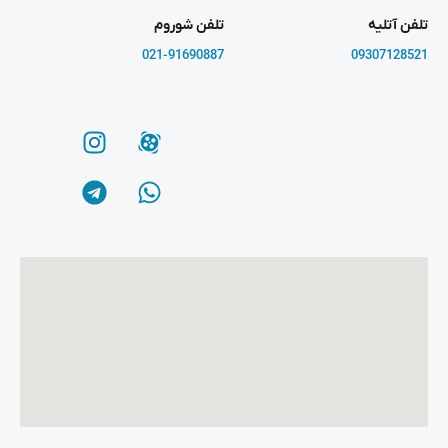
تلفن آتلیه
تلفن شوروم
021-91690887
09307128521